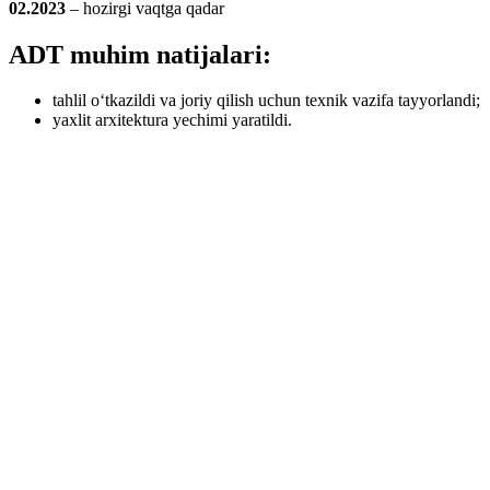
02.2023
– hozirgi vaqtga qadar
ADT muhim natijalari:
tahlil o‘tkazildi va joriy qilish uchun texnik vazifa tayyorlandi;
yaxlit arxitektura yechimi yaratildi.